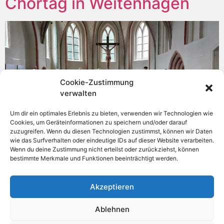
Chortag in Weitenhagen
Cookie-Zustimmung
verwalten
Um dir ein optimales Erlebnis zu bieten, verwenden wir Technologien wie
Cookies, um Geräteinformationen zu speichern und/oder darauf
zuzugreifen. Wenn du diesen Technologien zustimmst, können wir Daten
wie das Surfverhalten oder eindeutige IDs auf dieser Website verarbeiten.
Wenn du deine Zustimmung nicht erteilst oder zurückziehst, können
Ein Tag voller Harmonie und Freude – Unser Chortag in
bestimmte Merkmale und Funktionen beeinträchtigt werden.
Weitenhagen Am 14. März 2026 war es wieder soweit:
Unser alljährlicher Chortag führte uns in das
beschauliche Weitenhagen, ins „Haus der Stille“, wo von
Akzeptieren
morgens bis abends eine ganz besondere Atmosphäre
Ablehnen
herrschte. Ein Tag, der ganz im Zeichen der Musik stand
– voller Proben, inspirierender […]