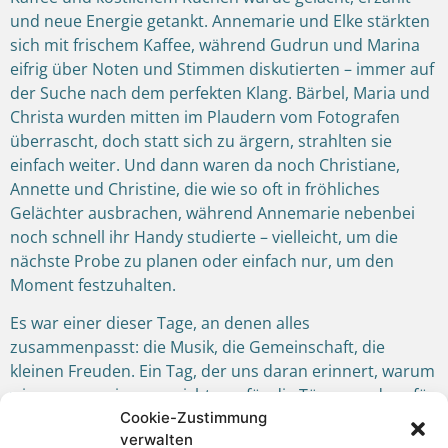
und neue Energie getankt. Annemarie und Elke stärkten
sich mit frischem Kaffee, während Gudrun und Marina
eifrig über Noten und Stimmen diskutierten – immer auf
der Suche nach dem perfekten Klang. Bärbel, Maria und
Christa wurden mitten im Plaudern vom Fotografen
überrascht, doch statt sich zu ärgern, strahlten sie
einfach weiter. Und dann waren da noch Christiane,
Annette und Christine, die wie so oft in fröhliches
Gelächter ausbrachen, während Annemarie nebenbei
noch schnell ihr Handy studierte – vielleicht, um die
nächste Probe zu planen oder einfach nur, um den
Moment festzuhalten.
Es war einer dieser Tage, an denen alles
zusammenpasst: die Musik, die Gemeinschaft, die
kleinen Freuden. Ein Tag, der uns daran erinnert, warum
wir so gerne singen – nicht nur für die Töne, sondern für
Cookie-Zustimmung
die Verbundenheit, die sie schaffen. Und wenn wir am
verwalten
Abend müde, aber glücklich auseinandergingen,